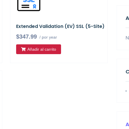
A
Extended Validation (EV) SSL (5-Site)
$347.99
N
/ por year
Añadir al carrito
C
A