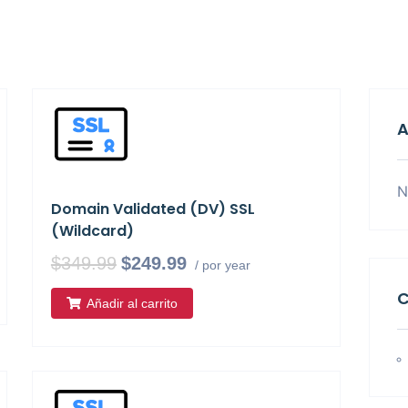
A
N
Domain Validated (DV) SSL
(Wildcard)
$349.99
$249.99
/ por year
C
Añadir al carrito